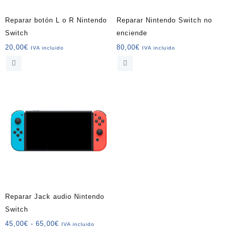
la
página
Reparar botón L o R Nintendo
Reparar Nintendo Switch no
de
Switch
enciende
producto
20,00
€
80,00
€
IVA incluido
IVA incluido
Reparar Jack audio Nintendo
Switch
Rango
45,00
€
-
65,00
€
IVA incluido