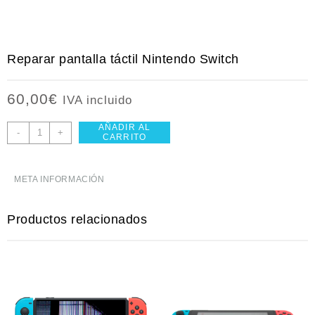
Reparar pantalla táctil Nintendo Switch
60,00
€
IVA incluido
AÑADIR AL
Reparar
-
+
CARRITO
pantalla
táctil
Nintendo
META INFORMACIÓN
Switch
cantidad
Productos relacionados