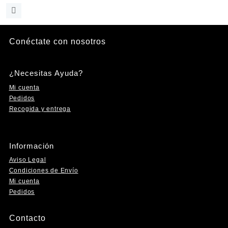
de
Este
precios:
producto
desde
tiene
45,00€
múltiples
Conéctate con nosotros
hasta
Instagram
Facebook
YouTube
TikTok
variantes.
65,00€
Las
opciones
¿Necesitas Ayuda?
se
Mi cuenta
pueden
Pedidos
elegir
Recogida y entrega
en
la
página
Información
de
producto
Aviso Legal
Condiciones de Envío
Mi cuenta
Pedidos
Contacto