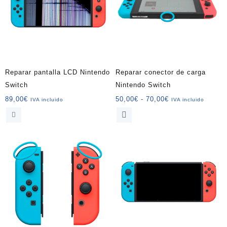
Reparar pantalla LCD Nintendo
Reparar conector de carga
Switch
Nintendo Switch
Rango
89,00
€
50,00
€
-
70,00
€
IVA incluido
IVA incluido
de
Este
precios:
producto
desde
tiene
50,00€
múltiples
hasta
variantes.
70,00€
Las
opciones
se
pueden
elegir
en