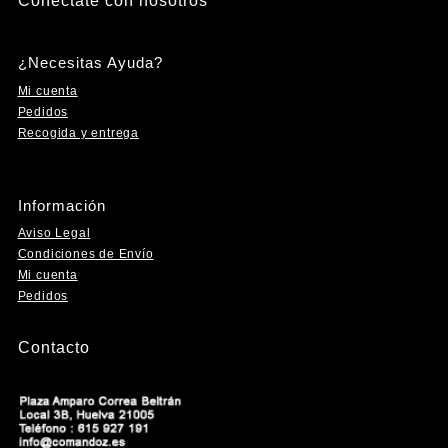
Conéctate con nosotros
hasta
Instagram
Facebook
YouTube
TikTok
variantes.
55,00€
Las
opciones
¿Necesitas Ayuda?
se
Mi cuenta
pueden
Pedidos
elegir
Recogida y entrega
en
la
página
Información
de
producto
Aviso Legal
Condiciones de Envío
Mi cuenta
Pedidos
Contacto