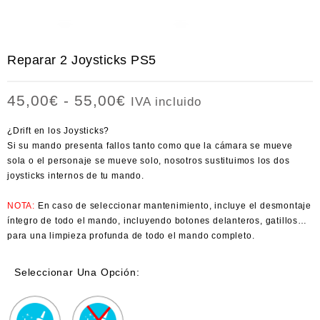
Reparar 2 Joysticks PS5
Rango
45,00
€
-
55,00
€
IVA incluido
de
precios:
¿Drift en los Joysticks?
desde
Si su mando presenta fallos tanto como que la cámara se mueve
45,00€
sola o el personaje se mueve solo, nosotros sustituimos los dos
hasta
joysticks internos de tu mando.
55,00€
NOTA:
En caso de seleccionar mantenimiento, incluye el desmontaje
íntegro de todo el mando, incluyendo botones delanteros, gatillos…
para una limpieza profunda de todo el mando completo.
Seleccionar Una Opción: