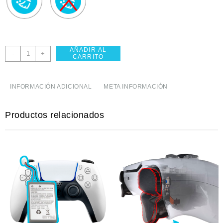
AÑADIR AL
Reparar
-
+
CARRITO
2
Joysticks
PS5
INFORMACIÓN ADICIONAL
META INFORMACIÓN
cantidad
Productos relacionados