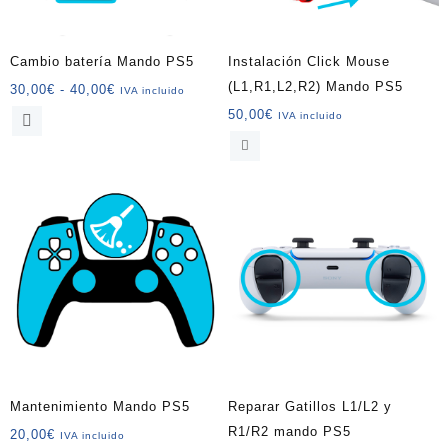
Cambio batería Mando PS5
Instalación Click Mouse
(L1,R1,L2,R2) Mando PS5
Rango
30,00
€
-
40,00
€
IVA incluido
de
50,00
€
Este
IVA incluido
precios:
producto
desde
tiene
30,00€
múltiples
hasta
variantes.
40,00€
Las
opciones
se
pueden
elegir
en
la
página
de
Mantenimiento Mando PS5
Reparar Gatillos L1/L2 y
producto
R1/R2 mando PS5
20,00
€
IVA incluido