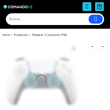
Saltar
al
contenido
Inicio
Productos
Reparar 2 Joysticks PS5
←
→