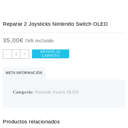
Reparar 2 Joysticks Nintendo Switch OLED
35,00
€
IVA incluido
AÑADIR AL
Reparar
-
+
CARRITO
2
Joysticks
Nintendo
META INFORMACIÓN
Switch
OLED
cantidad
Categoría:
Nintendo Switch OLED
Productos relacionados