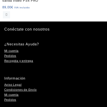
salida video PS4 PRO
producto
producto
89,00
€
IVA incluido
Conéctate con nosotros
Instagram
Facebook
YouTube
TikTok
¿Necesitas Ayuda?
Mi cuenta
Pedidos
Recogida y entrega
Información
Aviso Legal
Condiciones de Envío
Mi cuenta
Pedidos