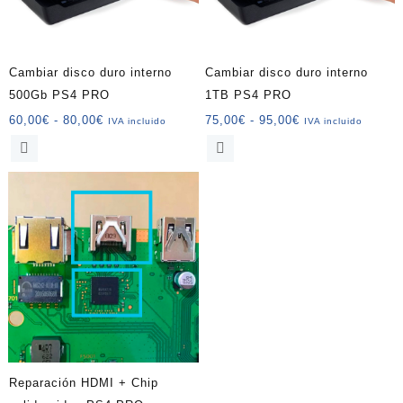
Cambiar disco duro interno
Cambiar disco duro interno
500Gb PS4 PRO
1TB PS4 PRO
Rango
Rango
60,00
€
-
80,00
€
75,00
€
-
95,00
€
IVA incluido
IVA incluido
de
de
Este
Este
precios:
precios:
producto
producto
desde
desde
tiene
tiene
60,00€
75,00€
múltiples
múltiples
hasta
hasta
variantes.
variantes.
80,00€
95,00€
Las
Las
opciones
opciones
se
se
pueden
pueden
elegir
elegir
en
en
la
la
página
página
Reparación HDMI + Chip
de
de