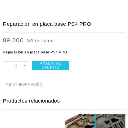
Reparación en placa base PS4 PRO
89,00
€
IVA incluido
Reparación en placa base PS4 PRO
AÑADIR AL
Reparación
-
+
CARRITO
en
placa
base
META INFORMACIÓN
PS4
PRO
Productos relacionados
cantidad