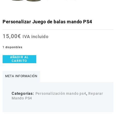
Personalizar Juego de balas mando PS4
15,00
€
IVA incluido
1 disponibles
AÑADIR AL
Personalizar
CARRITO
Juego
de
balas
META INFORMACIÓN
mando
PS4
cantidad
Categorías:
,
Personalización mando ps4
Reparar
Mando PS4