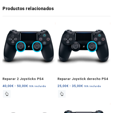
Productos relacionados
Reparar 2 Joysticks PS4
Reparar Joystick derecho PS4
Rango
Rango
40,00
€
-
50,00
€
25,00
€
-
35,00
€
IVA incluido
IVA incluido
de
de
Este
Este
precios:
precios:
producto
producto
desde
desde
tiene
tiene
40,00€
25,00€
múltiples
múltiples
hasta
hasta