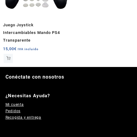
elegir
elegir
en
en
la
la
página
página
Juego Joystick
de
de
Intercambiables Mando PS4
producto
producto
Transparente
15,00
€
IVA incluido
Conéctate con nosotros
Instagram
Facebook
YouTube
TikTok
¿Necesitas Ayuda?
Mi cuenta
Pedidos
Recogida y entrega