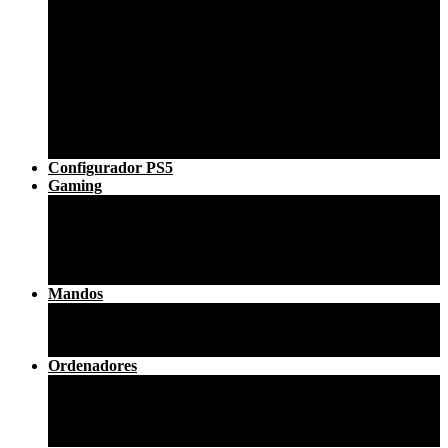
PS4 SLIM
PS4 PRO
Reparar PS5
XBOX
XBOX SERIES
XBOX 360
XBOX ONE
Reparar Portátil
Reparar PC Sobremesa
Configurador PS5
Gaming
Personalización mando ps4
Personalización mandos ps5
Reparar Consola
Accesorios ps4
Accesorios ps5
Mandos
Mando Nuevo
Mando Seminuevo PS5
Mando Seminuevo XBOX
Ordenadores
Tiny
Sobremesa SFF
Torres
Todo en uno