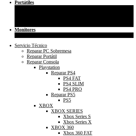
Portátiles
Portátil 12.5″
Portátil 13.3″
Portátil 14″
Portátil 15.6″
Monitores
23″
Servicio Técnico
Reparar PC Sobremesa
Reparar Portátil
Reparar Consola
Playstation
Reparar PS4
PS4 FAT
PS4 SLIM
PS4 PRO
Reparar PS5
PS5
XBOX
XBOX SERIES
Xbox Series S
Xbox Series X
XBOX 360
Xbox 360 FAT