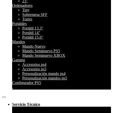
23"
Ordenadores
Tiny
Sobremesa SFF
Torres
Portátiles
Portátil 13.3"
Portátil 14"
Portátil 15.6"
Mandos
Mando Nuevo
Mando Seminuevo PS5
Mando Seminuevo XBOX
Gaming
Accesorios ps4
Accesorios ps5
Personalización mando ps4
Personalización mandos ps5
Configurador PS5
.
Servicio Técnico
Reparar Mando