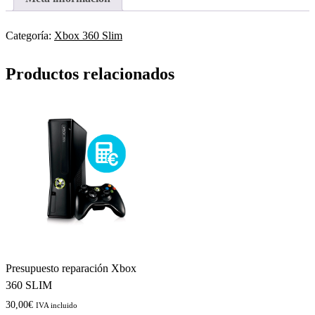
pasta
térmica
Xbox
Categoría:
Xbox 360 Slim
360
SLIM
cantidad
Productos relacionados
Presupuesto reparación Xbox
360 SLIM
30,00
€
IVA incluido