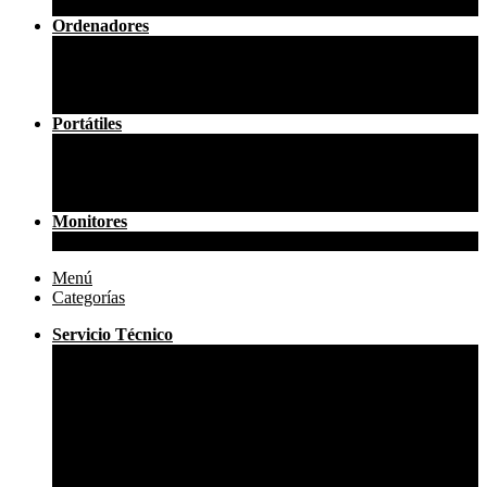
Mando Seminuevo XBOX
Ordenadores
Tiny
Sobremesa SFF
Torres
Todo en uno
Portátiles
Portátil 12.5″
Portátil 13.3″
Portátil 14″
Portátil 15.6″
Monitores
23″
Menú
Categorías
Servicio Técnico
Reparar Mando
Playstation
Reparar Mando PS4
Reparar Mando PS4 SCUF
Reparar Mando PS5
Reparar Mando PS5 SCUF
Reparar Mando DualSense Edge