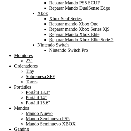
Reparar Mando PS5 SCUF
Reparar Mando DualSense Edge
Xbox
Xbox Scuf Series
Reparar mando Xbox One
Reparar mando Xbox Series X|S
Reparar Mando Xbox Elite
Reparar Mando Xbox Elite Serie 2
Nintendo Switch
Nintendo Switch Pro
Monitores
23"
Ordenadores
Tiny
Sobremesa SFF
Torres
Portátiles
Portátil 13.3"
Portátil 14"
Portátil 15.6"
Mandos
Mando Nuevo
Mando Seminuevo PS5
Mando Seminuevo XBOX
Gaming