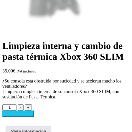
Limpieza interna y cambio de
pasta térmica Xbox 360 SLIM
35,00
€
IVA incluido
¿Su consola esta obstruida por suciedad y se aceleran mucho los
ventiladores?
Limpieza completa interna de su consola Xbox 360 SLIM, con
sustitución de Pasta Térmica.
Limpieza
-
+
interna
Añadir al carrito
y
cambio
de
Meta información