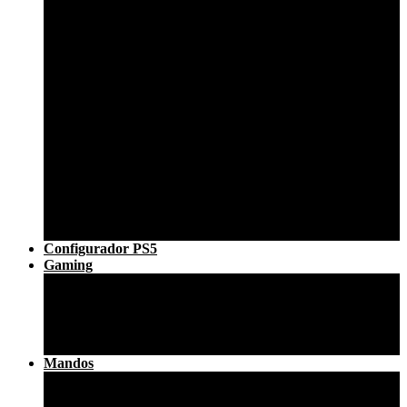
Nintendo Switch
Nintendo Switch Lite
Nintendo Switch OLED
Playstation
Reparar PS4
PS4 FAT
PS4 SLIM
PS4 PRO
Reparar PS5
XBOX
XBOX SERIES
XBOX 360
XBOX ONE
Reparar Portátil
Reparar PC Sobremesa
Configurador PS5
Gaming
Personalización mando ps4
Personalización mandos ps5
Reparar Consola
Accesorios ps4
Accesorios ps5
Mandos
Mando Nuevo
Mando Seminuevo PS5