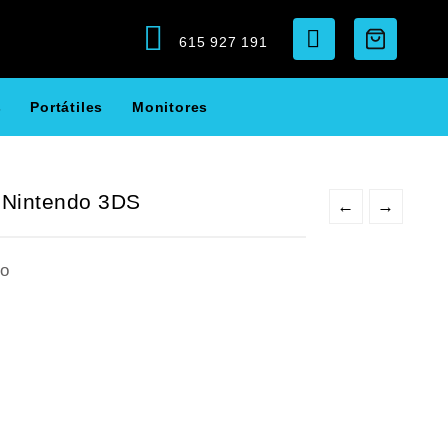
615 927 191
s
Portátiles
Monitores
 Nintendo 3DS
←
→
do