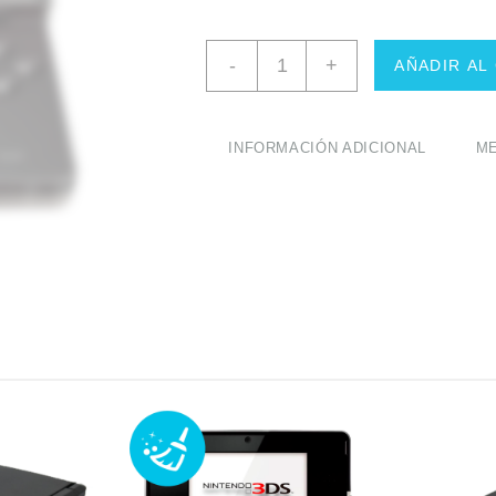
Cambio
-
+
AÑADIR AL
Pantalla
Superior
Nintendo
3DS
INFORMACIÓN ADICIONAL
ME
cantidad