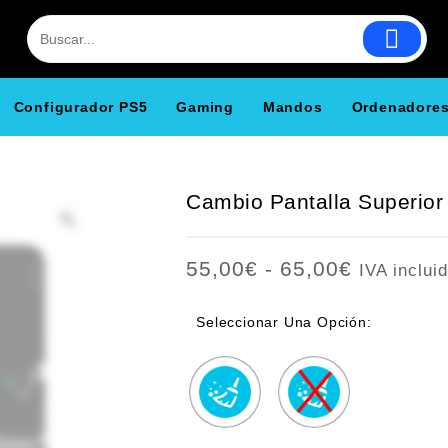
Configurador PS5
Gaming
Mandos
Ordenadore
Cambio Pantalla Superior
Rango
55,00
€
-
65,00
€
IVA inclui
de
precios:
Seleccionar Una Opción:
desde
55,00€
hasta
65,00€