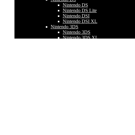
Nintendo DS
Nintendo DS Lite
Nintendo DSI
Nintendo DSI XL
Nintendo 3DS
Nintendo 3DS
Nintendo 3DS XL
NEW Nintendo 3DS
NEW Nintendo 3DS XL
Nintendo Switch
Nintendo Switch
Nintendo Switch Lite
Nintendo Switch OLED
Reparar Mando
Playstation
Reparar Mando PS4
Reparar Mando PS5
Reparar Mando PS4 SCUF
Reparar Mando PS5 SCUF
Reparar Mando DualSense Edge
Xbox
Xbox Scuf Series
Reparar mando Xbox One
Reparar mando Xbox Series X|S