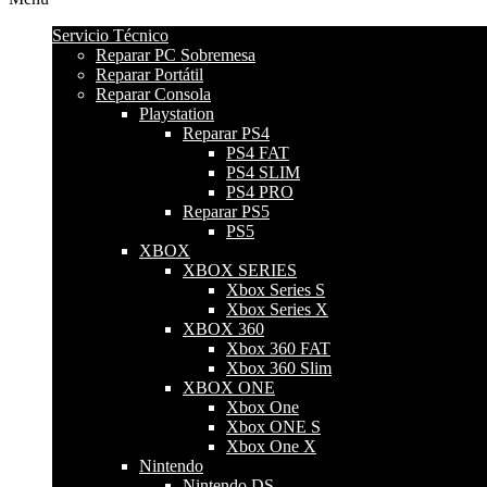
Servicio Técnico
Reparar PC Sobremesa
Reparar Portátil
Reparar Consola
Playstation
Reparar PS4
PS4 FAT
PS4 SLIM
PS4 PRO
Reparar PS5
PS5
XBOX
XBOX SERIES
Xbox Series S
Xbox Series X
XBOX 360
Xbox 360 FAT
Xbox 360 Slim
XBOX ONE
Xbox One
Xbox ONE S
Xbox One X
Nintendo
Nintendo DS