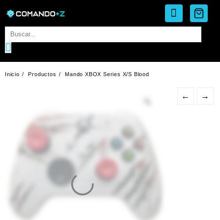
Saltar
al
contenido
Inicio
Productos
Mando XBOX Series X/S Blood
←
→