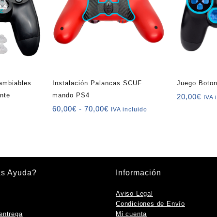
cambiables
Instalación Palancas SCUF
Juego Boto
nte
mando PS4
20,00
€
IVA 
Rango
60,00
€
-
70,00
€
IVA incluido
de
precios:
desde
60,00€
hasta
70,00€
as Ayuda?
Información
Aviso Legal
Condiciones de Envío
entrega
Mi cuenta