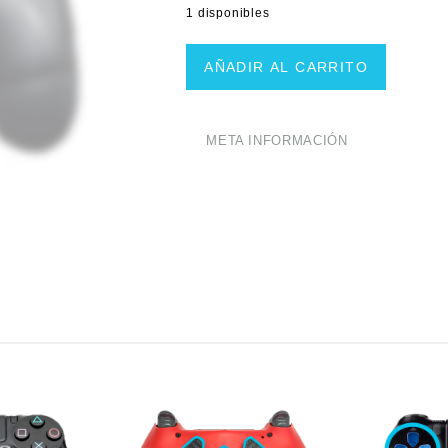
1 disponibles
Juego
AÑADIR AL CARRITO
Joystick
Intercambiables
Mando
PS4
META INFORMACIÓN
Rojo
cantidad