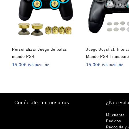
Personalizar Juego de balas
Juego Joystick Inter
mando PS4
Mando PS4 Transpare
15,00
€
15,00
€
IVA incluido
IVA incluido
Conéctate con nosotros
¿Necesit
Instagram
Facebook
YouTube
TikTok
Mi cuenta
Pedidos
Recogida y 