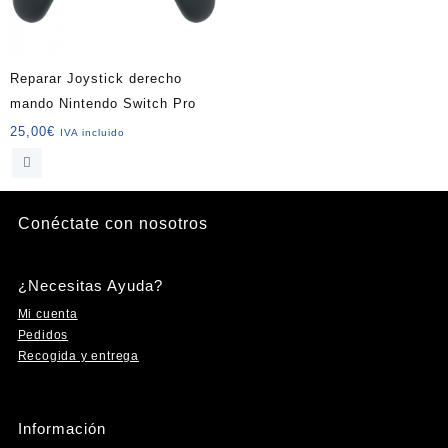
elegir
en
la
página
Reparar Joystick derecho
de
mando Nintendo Switch Pro
producto
25,00
€
IVA incluido
Conéctate con nosotros
Instagram
Facebook
YouTube
TikTok
¿Necesitas Ayuda?
Mi cuenta
Pedidos
Recogida y entrega
Información