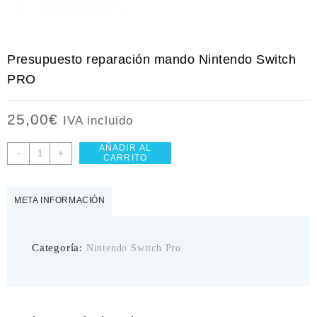
Presupuesto reparación mando Nintendo Switch
PRO
25,00
€
IVA incluido
AÑADIR AL
Presupuesto
-
+
CARRITO
reparación
mando
Nintendo
META INFORMACIÓN
Switch
PRO
cantidad
Categoría:
Nintendo Switch Pro