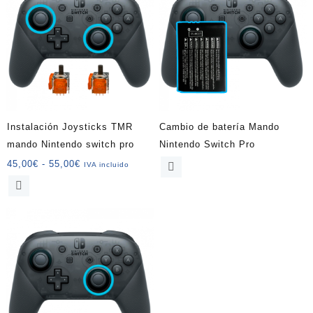
Instalación Joysticks TMR
Cambio de batería Mando
mando Nintendo switch pro
Nintendo Switch Pro
Rango
45,00
€
-
55,00
€
IVA incluido
de
Este
precios:
producto
desde
tiene
45,00€
múltiples
hasta
variantes.
55,00€
Las
opciones
se
pueden