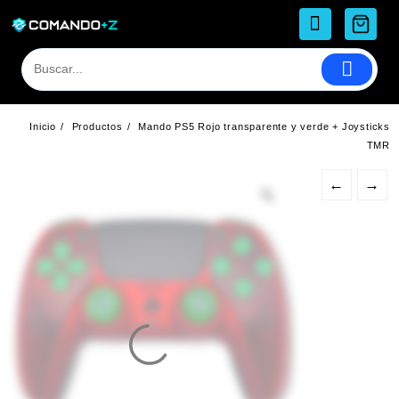
Saltar
al
contenido
Inicio
Productos
Mando PS5 Rojo transparente y verde + Joysticks
TMR
←
→