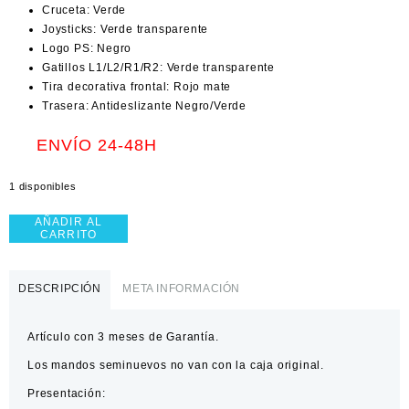
Cruceta: Verde
Joysticks: Verde transparente
Logo PS: Negro
Gatillos L1/L2/R1/R2: Verde transparente
Tira decorativa frontal: Rojo mate
Trasera: Antideslizante Negro/Verde
ENVÍO 24-48H
1 disponibles
AÑADIR AL
Mando
CARRITO
PS5
Rojo
transparente
DESCRIPCIÓN
META INFORMACIÓN
y
verde
Artículo con 3 meses de Garantía.
+
Joysticks
Los mandos seminuevos no van con la caja original.
TMR
Presentación:
cantidad