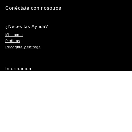
Conéctate con nosotros
Instagram
Facebook
YouTube
TikTok
¿Necesitas Ayuda?
Mi cuenta
Pedidos
Recogida y entrega
Información
Aviso Legal
Condiciones de Envío
Mi cuenta
Pedidos
Contacto