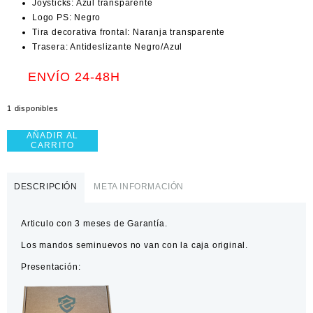
Joysticks: Azul transparente
Logo PS: Negro
Tira decorativa frontal: Naranja transparente
Trasera: Antideslizante Negro/Azul
ENVÍO 24-48H
1 disponibles
AÑADIR AL
Mando
CARRITO
PS5
Dragon
Ball
DESCRIPCIÓN
META INFORMACIÓN
+
Joysticks
Articulo con 3 meses de Garantía.
TMR
cantidad
Los mandos seminuevos no van con la caja original.
Presentación: