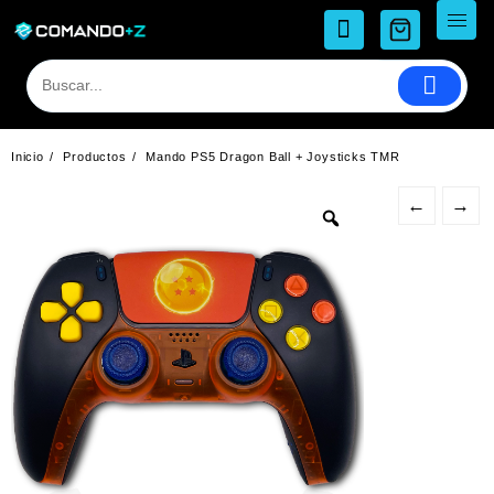
Saltar
al
contenido
Inicio
Productos
Mando PS5 Dragon Ball + Joysticks TMR
←
→