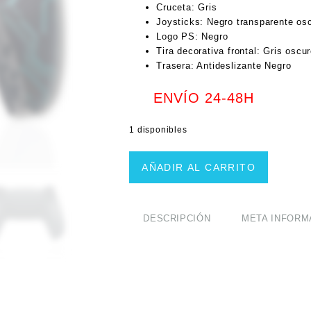
Cruceta: Gris
Joysticks: Negro transparente os
Logo PS: Negro
Tira decorativa frontal: Gris oscu
Trasera: Antideslizante Negro
ENVÍO 24-48H
1 disponibles
Mando
AÑADIR AL CARRITO
PS5
Circuito
+
Joysticks
DESCRIPCIÓN
META INFORM
TMR
cantidad