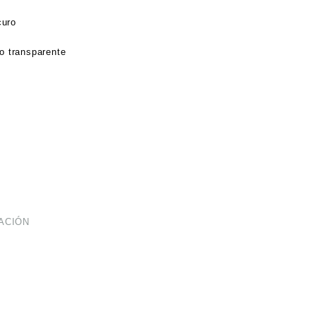
curo
ro transparente
ACIÓN