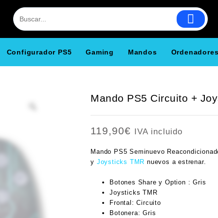
Configurador PS5
Gaming
Mandos
Ordenadore
Mando PS5 Circuito + Jo
119,90
€
IVA incluido
Mando PS5 Seminuevo Reacondicionad
y
Joysticks TMR
nuevos a estrenar.
Botones Share y Option : Gris
Joysticks TMR
Frontal: Circuito
Botonera: Gris